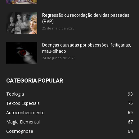
Regressão ou recordação de vidas passadas
(RVP)
25 de maio de 2025
Doenças causadas por obsessões, feitiçarias,
mau-olhado
24 de junho de 2023
CATEGORIA POPULAR
Teologia
93
Textos Especiais
75
Autoconhecimento
69
Magia Elemental
67
Cosmognose
64