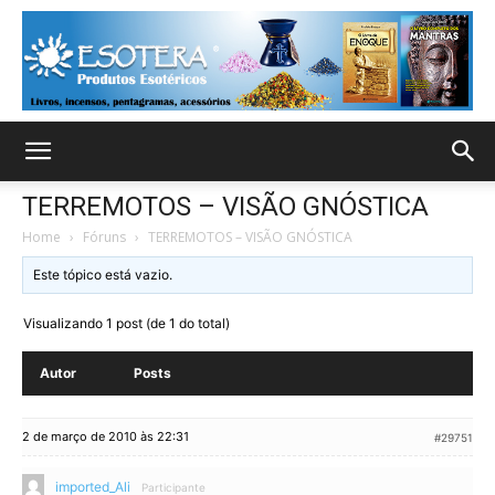
TERREMOTOS – VISÃO GNÓSTICA
Home
›
Fóruns
›
TERREMOTOS – VISÃO GNÓSTICA
Este tópico está vazio.
Visualizando 1 post (de 1 do total)
Autor
Posts
2 de março de 2010 às 22:31
#29751
imported_Ali
Participante