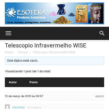
Telescopio Infravermelho WISE
Home
›
Fóruns
›
Telescopio Infravermelho WISE
Este tópico está vazio.
Visualizando 1 post (de 1 do total)
Autor
Posts
12 de março de 2010 às 00:57
#29757
marceloy
Participante