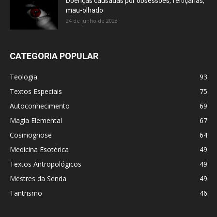
Doenças causadas por obsessões, feitiçarias,
mau-olhado
24 de junho de 2023
CATEGORIA POPULAR
Teologia
93
Textos Especiais
75
Autoconhecimento
69
Magia Elemental
67
Cosmognose
64
Medicina Esotérica
49
Textos Antropológicos
49
Mestres da Senda
49
Tantrismo
46