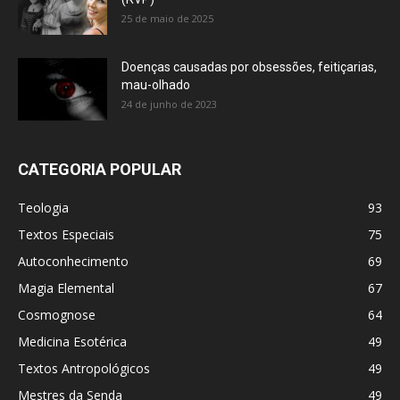
25 de maio de 2025
Doenças causadas por obsessões, feitiçarias,
mau-olhado
24 de junho de 2023
CATEGORIA POPULAR
Teologia
93
Textos Especiais
75
Autoconhecimento
69
Magia Elemental
67
Cosmognose
64
Medicina Esotérica
49
Textos Antropológicos
49
Mestres da Senda
49