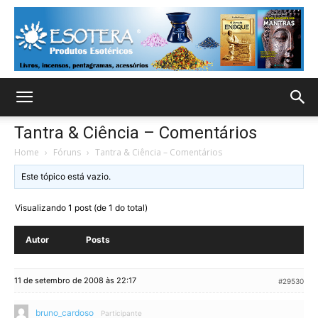
Tantra & Ciência – Comentários
Home
›
Fóruns
›
Tantra & Ciência – Comentários
Este tópico está vazio.
Visualizando 1 post (de 1 do total)
Autor
Posts
11 de setembro de 2008 às 22:17
#29530
bruno_cardoso
Participante