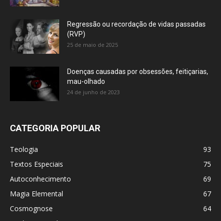
Regressão ou recordação de vidas passadas
(RVP)
25 de maio de 2025
Doenças causadas por obsessões, feitiçarias,
mau-olhado
24 de junho de 2023
CATEGORIA POPULAR
Teologia
93
Textos Especiais
75
Autoconhecimento
69
Magia Elemental
67
Cosmognose
64