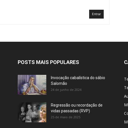
Entrar
POSTS MAIS POPULARES
C
Invocação cabalística do sábio
T
Salomão
Te
24 de junho de 2024
A
M
Regressão ou recordação de
vidas passadas (RVP)
C
25 de maio de 2025
Me