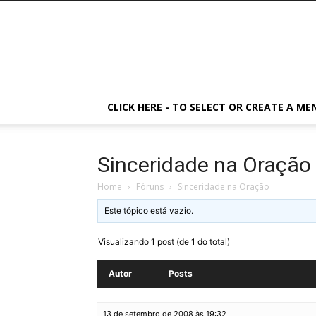
CLICK HERE - TO SELECT OR CREATE A ME
Sinceridade na Oração
Home
›
Fóruns
›
Sinceridade na Oração
Este tópico está vazio.
Visualizando 1 post (de 1 do total)
Autor
Posts
13 de setembro de 2008 às 19:32