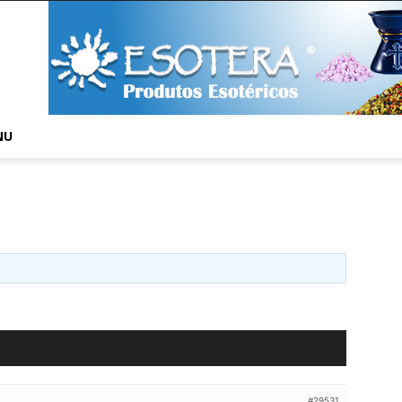
NU
#29531