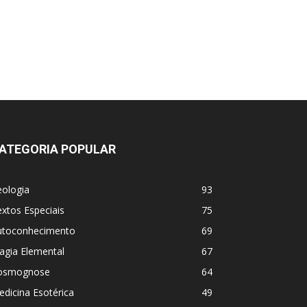
ATEGORIA POPULAR
eologia
93
xtos Especiais
75
utoconhecimento
69
agia Elemental
67
osmognose
64
dicina Esotérica
49