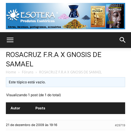
ROSACRUZ F.R.A X GNOSIS DE
SAMAEL
Home
›
Fóruns
›
ROSACRUZ F.R.A X GNOSIS DE SAMAEL
Este tópico está vazio.
Visualizando 1 post (de 1 do total)
Autor
Posts
21 de dezembro de 2009 às 19:16
#29719