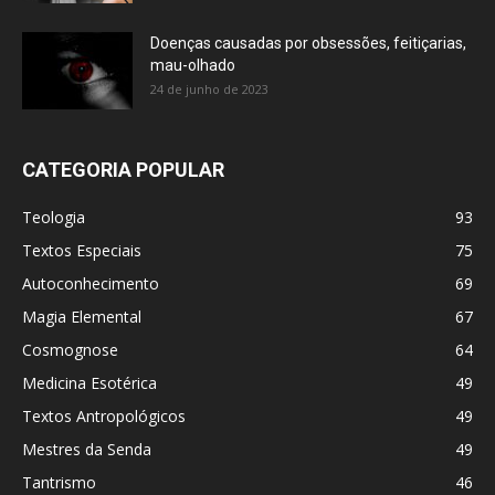
Doenças causadas por obsessões, feitiçarias,
mau-olhado
24 de junho de 2023
CATEGORIA POPULAR
Teologia
93
Textos Especiais
75
Autoconhecimento
69
Magia Elemental
67
Cosmognose
64
Medicina Esotérica
49
Textos Antropológicos
49
Mestres da Senda
49
Tantrismo
46