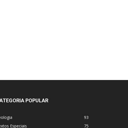
ATEGORIA POPULAR
eologia
93
xtos Especiais
75