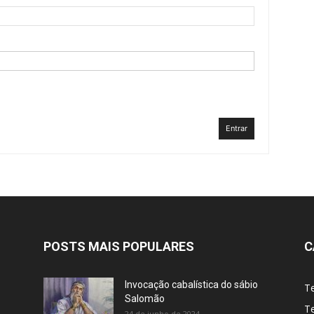
Entrar
POSTS MAIS POPULARES
C
Invocação cabalística do sábio
T
Salomão
Te
24 de junho de 2024