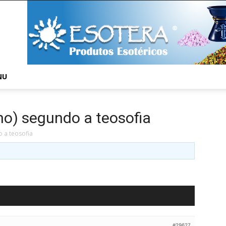
NU
no) segundo a teosofia
 a teosofia
#29627