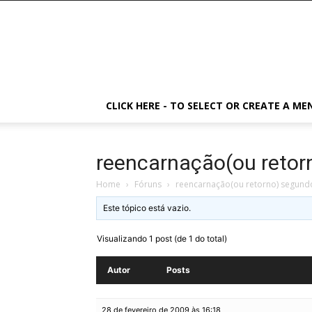
CLICK HERE - TO SELECT OR CREATE A ME
reencarnação(ou retor
Home
›
Fóruns
›
reencarnação(ou retorno) segundo
Este tópico está vazio.
Visualizando 1 post (de 1 do total)
Autor
Posts
28 de fevereiro de 2009 às 16:18