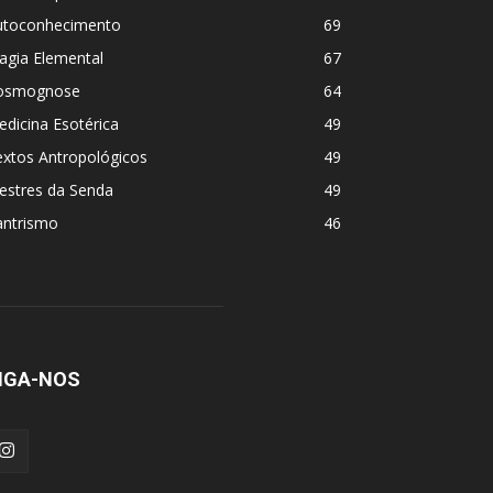
utoconhecimento
69
agia Elemental
67
osmognose
64
dicina Esotérica
49
extos Antropológicos
49
estres da Senda
49
antrismo
46
IGA-NOS