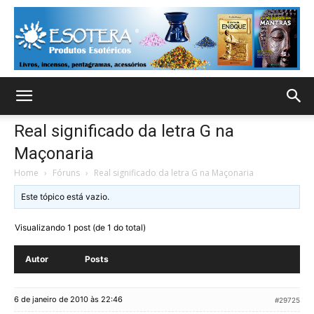
Real significado da letra G na
Maçonaria
Home
›
Fóruns
›
Real significado da letra G na Maçonaria
Este tópico está vazio.
Visualizando 1 post (de 1 do total)
Autor
Posts
6 de janeiro de 2010 às 22:46
#29725