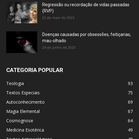
Regressão ou recordação de vidas passadas
(RVP)
25 de maio de 2025
Doenças causadas por obsessões, feitiçarias,
mau-olhado
24 de junho de 2023
CATEGORIA POPULAR
Teologia
93
Textos Especiais
75
Autoconhecimento
69
Magia Elemental
67
Cosmognose
64
Medicina Esotérica
49