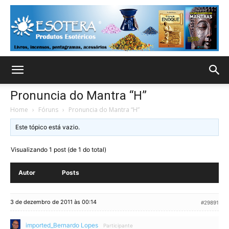
Pronuncia do Mantra “H”
Home
›
Fóruns
›
Pronuncia do Mantra “H”
Este tópico está vazio.
Visualizando 1 post (de 1 do total)
Autor
Posts
3 de dezembro de 2011 às 00:14
#29891
imported_Bernardo Lopes
Participante