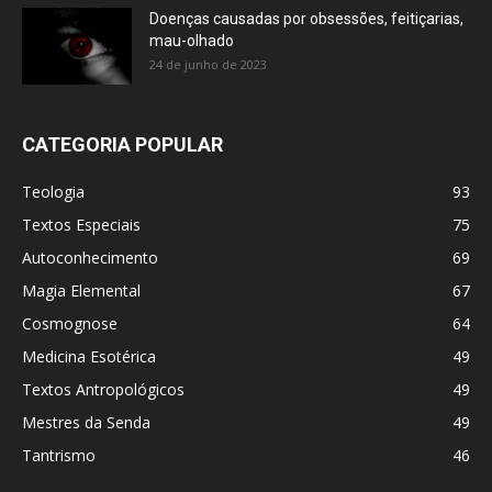
Doenças causadas por obsessões, feitiçarias,
mau-olhado
24 de junho de 2023
CATEGORIA POPULAR
Teologia
93
Textos Especiais
75
Autoconhecimento
69
Magia Elemental
67
Cosmognose
64
Medicina Esotérica
49
Textos Antropológicos
49
Mestres da Senda
49
Tantrismo
46