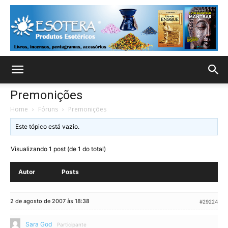
Premonições
Home
›
Fóruns
›
Premonições
Este tópico está vazio.
Visualizando 1 post (de 1 do total)
Autor
Posts
2 de agosto de 2007 às 18:38
#29224
Sara God
Participante