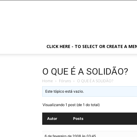
CLICK HERE - TO SELECT OR CREATE A ME
O QUE É A SOLIDÃO?
Home
›
Fóruns
›
O QUE É A SOLIDÃO?
Este tópico está vazio.
Visualizando 1 post (de 1 do total)
Autor
Posts
6 de fevereiro de 2008 às 03:45