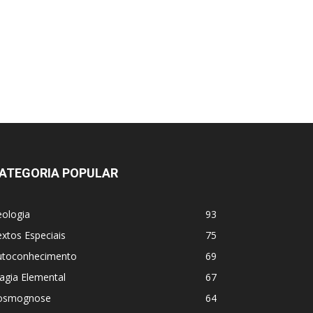
ATEGORIA POPULAR
eologia
93
xtos Especiais
75
utoconhecimento
69
agia Elemental
67
osmognose
64