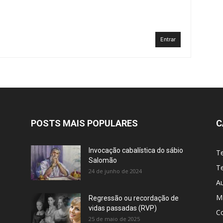
Entrar
POSTS MAIS POPULARES
C
Invocação cabalística do sábio
T
Salomão
Te
24 de junho de 2024
A
M
Regressão ou recordação de
vidas passadas (RVP)
C
25 de maio de 2025