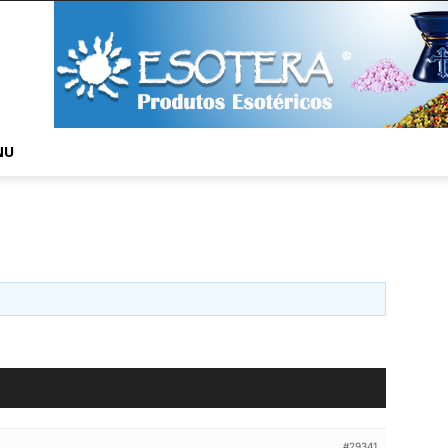
NU
#29341