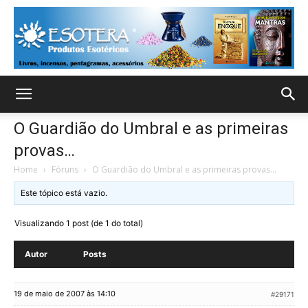
O Guardião do Umbral e as primeiras
provas…
Home
›
Fóruns
›
O Guardião do Umbral e as primeiras provas…
Este tópico está vazio.
Visualizando 1 post (de 1 do total)
Autor
Posts
19 de maio de 2007 às 14:10
#29171