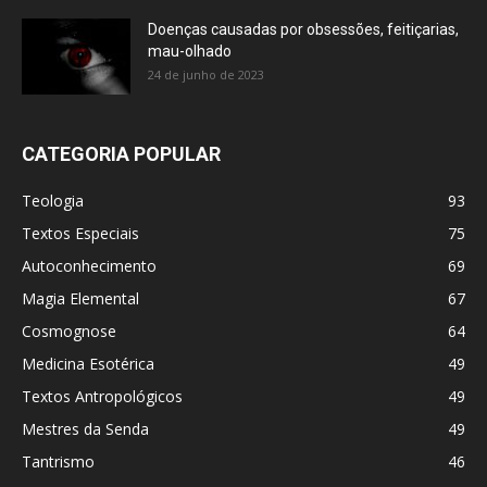
Doenças causadas por obsessões, feitiçarias,
mau-olhado
24 de junho de 2023
CATEGORIA POPULAR
Teologia
93
Textos Especiais
75
Autoconhecimento
69
Magia Elemental
67
Cosmognose
64
Medicina Esotérica
49
Textos Antropológicos
49
Mestres da Senda
49
Tantrismo
46