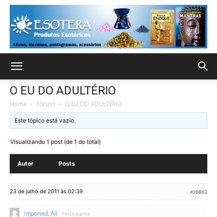
O EU DO ADULTÉRIO
Home
›
Fóruns
›
O EU DO ADULTÉRIO
Este tópico está vazio.
Visualizando 1 post (de 1 do total)
Autor
Posts
23 de julho de 2011 às 02:39
#29862
imported_Ali
Participante