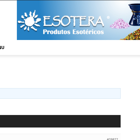
NU
#29877