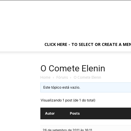
CLICK HERE - TO SELECT OR CREATE A ME
O Comete Elenin
Home
›
Fóruns
›
O Comete Elenin
Este tópico está vazio.
Visualizando 1 post (de 1 do total)
Autor
Posts
26 de setembro de 2011 às 16:11