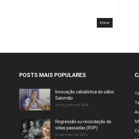
Entrar
POSTS MAIS POPULARES
C
Invocação cabalística do sábio
T
Salomão
Te
24 de junho de 2024
A
M
Regressão ou recordação de
vidas passadas (RVP)
C
25 de maio de 2025