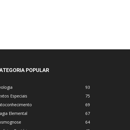
ATEGORIA POPULAR
eologia
93
xtos Especiais
75
utoconhecimento
69
agia Elemental
67
osmognose
64