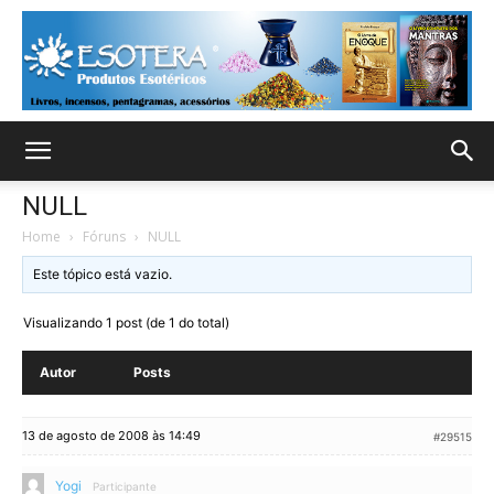
NULL
Home
›
Fóruns
›
NULL
Este tópico está vazio.
Visualizando 1 post (de 1 do total)
Autor
Posts
13 de agosto de 2008 às 14:49
#29515
Yogi
Participante