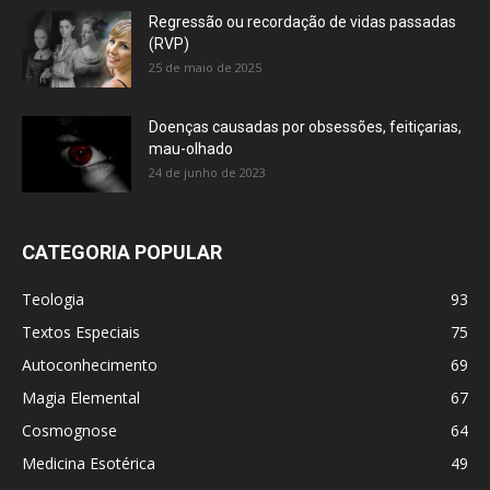
Regressão ou recordação de vidas passadas
(RVP)
25 de maio de 2025
Doenças causadas por obsessões, feitiçarias,
mau-olhado
24 de junho de 2023
CATEGORIA POPULAR
Teologia
93
Textos Especiais
75
Autoconhecimento
69
Magia Elemental
67
Cosmognose
64
Medicina Esotérica
49