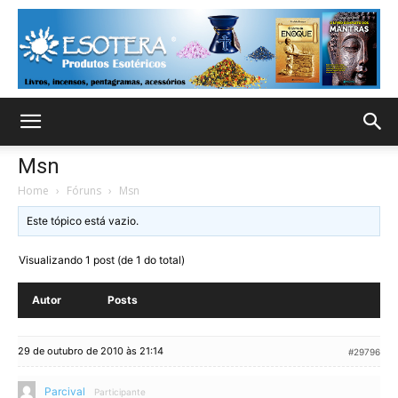
Msn
Home
›
Fóruns
›
Msn
Este tópico está vazio.
Visualizando 1 post (de 1 do total)
Autor
Posts
29 de outubro de 2010 às 21:14
#29796
Parcival
Participante