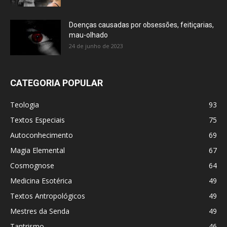
Doenças causadas por obsessões, feitiçarias,
mau-olhado
24 de junho de 2023
CATEGORIA POPULAR
Teologia
93
Textos Especiais
75
Autoconhecimento
69
Magia Elemental
67
Cosmognose
64
Medicina Esotérica
49
Textos Antropológicos
49
Mestres da Senda
49
Tantrismo
46