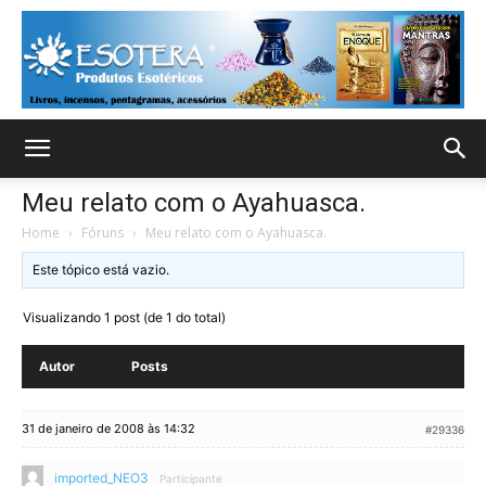
Meu relato com o Ayahuasca.
Home
›
Fóruns
›
Meu relato com o Ayahuasca.
Este tópico está vazio.
Visualizando 1 post (de 1 do total)
Autor
Posts
31 de janeiro de 2008 às 14:32
#29336
imported_NEO3
Participante