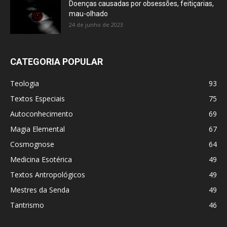
Doenças causadas por obsessões, feitiçarias,
mau-olhado
24 de junho de 2023
CATEGORIA POPULAR
Teologia
93
Textos Especiais
75
Autoconhecimento
69
Magia Elemental
67
Cosmognose
64
Medicina Esotérica
49
Textos Antropológicos
49
Mestres da Senda
49
Tantrismo
46