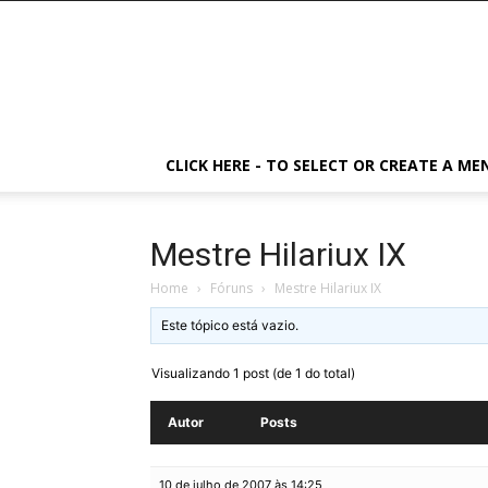
CLICK HERE - TO SELECT OR CREATE A ME
Mestre Hilariux IX
Home
›
Fóruns
›
Mestre Hilariux IX
Este tópico está vazio.
Visualizando 1 post (de 1 do total)
Autor
Posts
10 de julho de 2007 às 14:25