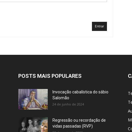
Entrar
POSTS MAIS POPULARES
C
Invocação cabalística do sábio
T
Salomão
Te
24 de junho de 2024
A
M
Regressão ou recordação de
vidas passadas (RVP)
C