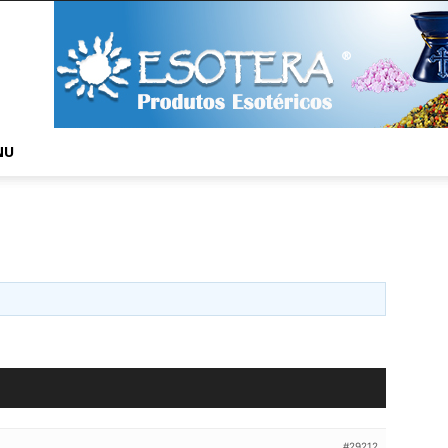
NU
#29212