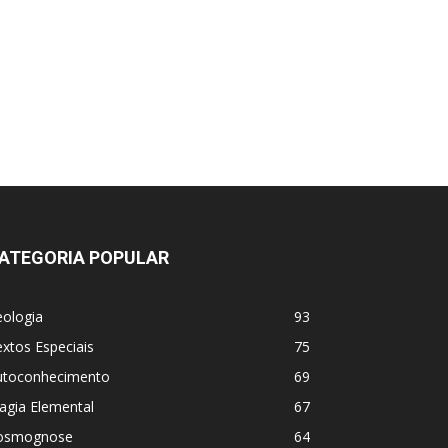
ATEGORIA POPULAR
eologia
93
xtos Especiais
75
utoconhecimento
69
agia Elemental
67
osmognose
64