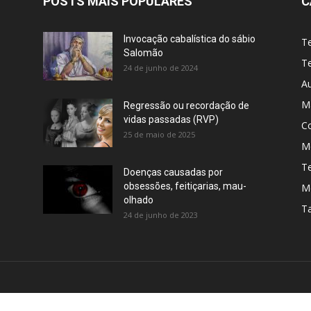
POSTS MAIS POPULARES
C
Invocação cabalística do sábio
T
Salomão
Te
24 de junho de 2024
A
M
Regressão ou recordação de
vidas passadas (RVP)
C
25 de maio de 2025
Me
T
Doenças causadas por
obsessões, feitiçarias, mau-
M
olhado
T
24 de junho de 2023
BRE NÓS
S