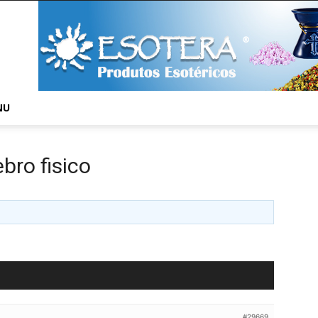
NU
bro fisico
#29669