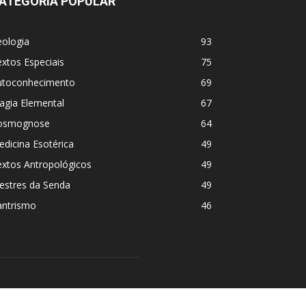
ATEGORIA POPULAR
eologia
93
xtos Especiais
75
utoconhecimento
69
agia Elemental
67
osmognose
64
dicina Esotérica
49
extos Antropológicos
49
estres da Senda
49
antrismo
46
IGA-NOS