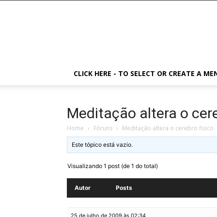
CLICK HERE - TO SELECT OR CREATE A ME
Meditação altera o cere
Home
›
Fóruns
›
Meditação altera o cerebro fisico
Este tópico está vazio.
Visualizando 1 post (de 1 do total)
Autor
Posts
25 de julho de 2009 às 02:34