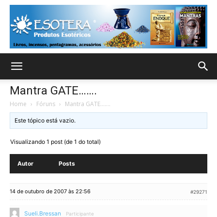
Mantra GATE…….
Home
›
Fóruns
›
Mantra GATE…….
Este tópico está vazio.
Visualizando 1 post (de 1 do total)
Autor
Posts
14 de outubro de 2007 às 22:56
#29271
Sueli.Bressan
Participante