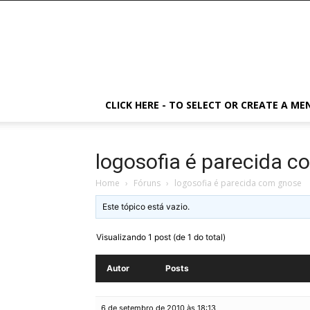
CLICK HERE - TO SELECT OR CREATE A ME
logosofia é parecida 
Home
›
Fóruns
›
logosofia é parecida com gnose
Este tópico está vazio.
Visualizando 1 post (de 1 do total)
Autor
Posts
6 de setembro de 2010 às 18:13