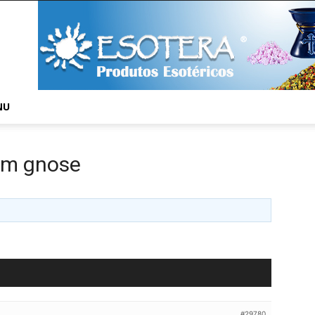
NU
com gnose
#29780