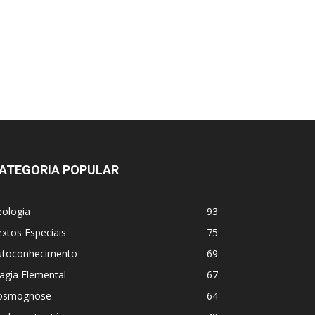
ATEGORIA POPULAR
eologia
93
xtos Especiais
75
utoconhecimento
69
agia Elemental
67
osmognose
64