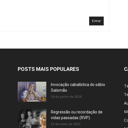
Entrar
POSTS MAIS POPULARES
C
Invocação cabalística do sábio
T
Salomão
Te
24 de junho de 2024
A
M
Regressão ou recordação de
vidas passadas (RVP)
C
25 de maio de 2025