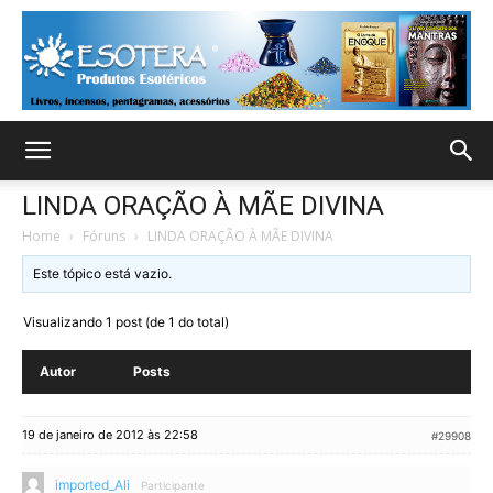
LINDA ORAÇÃO À MÃE DIVINA
Home
›
Fóruns
›
LINDA ORAÇÃO À MÃE DIVINA
Este tópico está vazio.
Visualizando 1 post (de 1 do total)
Autor
Posts
19 de janeiro de 2012 às 22:58
#29908
imported_Ali
Participante