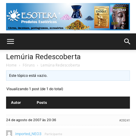
Lemúria Redescoberta
Home
›
Fóruns
›
Lemúria Redescoberta
Este tópico está vazio.
Visualizando 1 post (de 1 do total)
Autor
Posts
24 de agosto de 2007 às 20:36
#29241
imported_NEO3
Participante