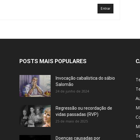
Entrar
POSTS MAIS POPULARES
C
Invocação cabalística do sábio
T
Salomão
Te
24 de junho de 2024
A
M
Regressão ou recordação de
vidas passadas (RVP)
C
25 de maio de 2025
Me
T
Doenças causadas por