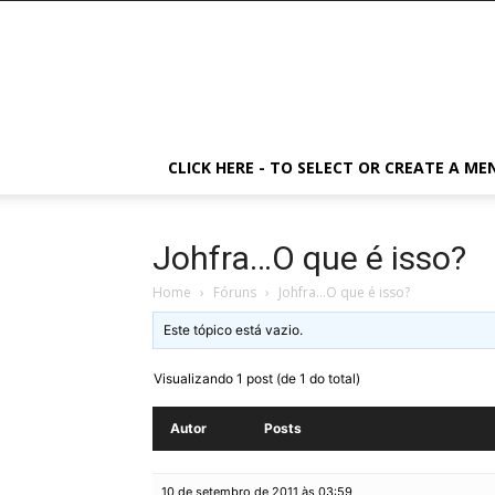
CLICK HERE - TO SELECT OR CREATE A ME
Johfra…O que é isso?
Home
›
Fóruns
›
Johfra…O que é isso?
Este tópico está vazio.
Visualizando 1 post (de 1 do total)
Autor
Posts
10 de setembro de 2011 às 03:59