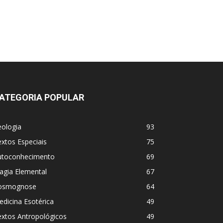
ATEGORIA POPULAR
eologia
93
xtos Especiais
75
utoconhecimento
69
agia Elemental
67
osmognose
64
dicina Esotérica
49
extos Antropológicos
49