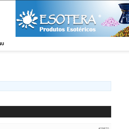
NU
#29870