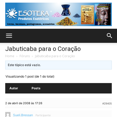
Jabuticaba para o Coração
Home
›
Fóruns
›
Jabuticaba para o Coração
Este tópico está vazio.
Visualizando 1 post (de 1 do total)
Autor
Posts
2 de abril de 2008 às 17:26
#29405
Sueli.Bressan
Participante