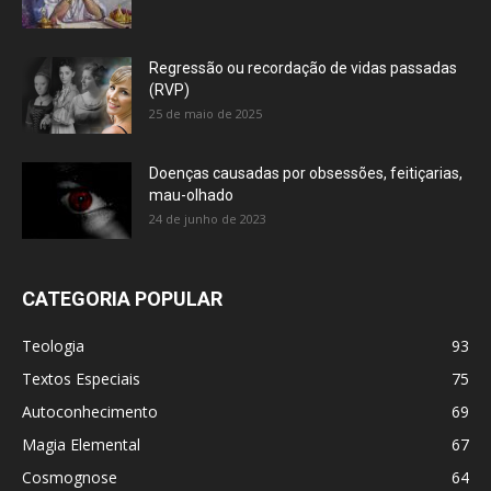
Regressão ou recordação de vidas passadas
(RVP)
25 de maio de 2025
Doenças causadas por obsessões, feitiçarias,
mau-olhado
24 de junho de 2023
CATEGORIA POPULAR
Teologia
93
Textos Especiais
75
Autoconhecimento
69
Magia Elemental
67
Cosmognose
64