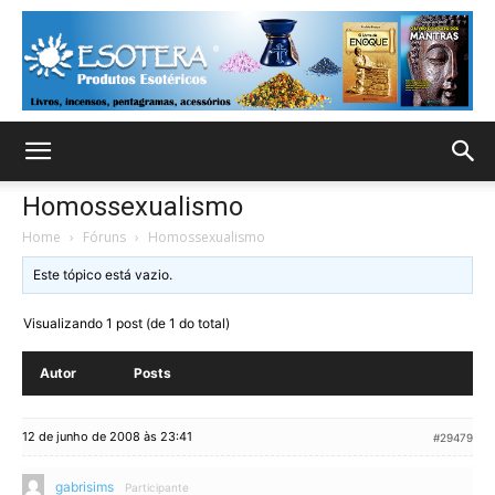
Homossexualismo
Home
›
Fóruns
›
Homossexualismo
Este tópico está vazio.
Visualizando 1 post (de 1 do total)
Autor
Posts
12 de junho de 2008 às 23:41
#29479
gabrisims
Participante