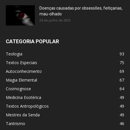
Doenças causadas por obsessões, feitiçarias,
mau-olhado
24 de junho de 2023
CATEGORIA POPULAR
Teologia
93
Textos Especiais
75
Autoconhecimento
69
Magia Elemental
67
Cosmognose
64
Medicina Esotérica
49
Textos Antropológicos
49
Mestres da Senda
49
Tantrismo
46