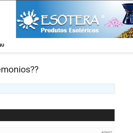
NU
emonios??
#29457