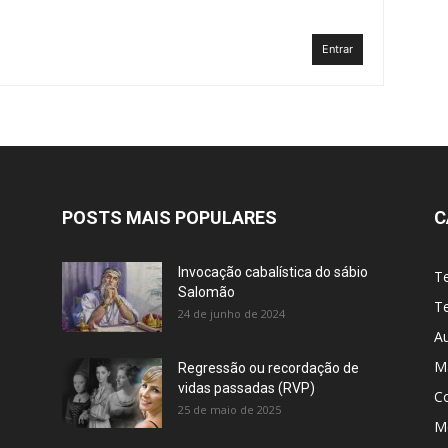
Entrar
POSTS MAIS POPULARES
C
Invocação cabalística do sábio
T
Salomão
Te
24 de junho de 2024
A
M
Regressão ou recordação de
vidas passadas (RVP)
C
25 de maio de 2025
Me