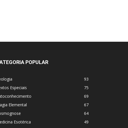
ATEGORIA POPULAR
eologia
93
xtos Especiais
75
utoconhecimento
69
agia Elemental
67
osmognose
64
dicina Esotérica
49