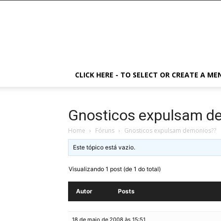
CLICK HERE - TO SELECT OR CREATE A ME
Gnosticos expulsam d
Home
›
Fóruns
›
Gnosticos expulsam demonios??
Este tópico está vazio.
Visualizando 1 post (de 1 do total)
Autor
Posts
18 de maio de 2008 às 15:51