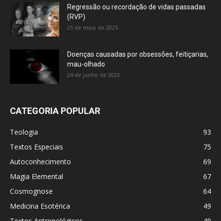
Regressão ou recordação de vidas passadas
(RVP)
25 de maio de 2025
Doenças causadas por obsessões, feitiçarias,
mau-olhado
24 de junho de 2023
CATEGORIA POPULAR
Teologia
93
Textos Especiais
75
Autoconhecimento
69
Magia Elemental
67
Cosmognose
64
Medicina Esotérica
49
Textos Antropológicos
49