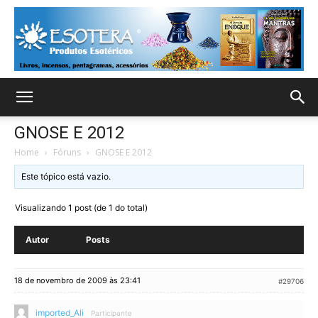
GNOSE E 2012
Home
›
Fóruns
›
GNOSE E 2012
Este tópico está vazio.
Visualizando 1 post (de 1 do total)
Autor
Posts
18 de novembro de 2009 às 23:41
#29706
imported_Ali
Participante