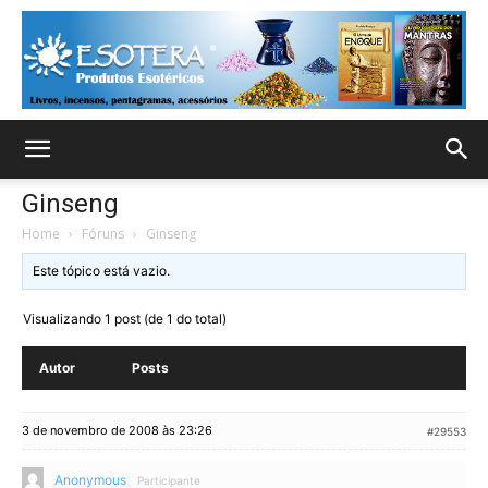
Ginseng
Home
›
Fóruns
›
Ginseng
Este tópico está vazio.
Visualizando 1 post (de 1 do total)
Autor
Posts
3 de novembro de 2008 às 23:26
#29553
Anonymous
Participante