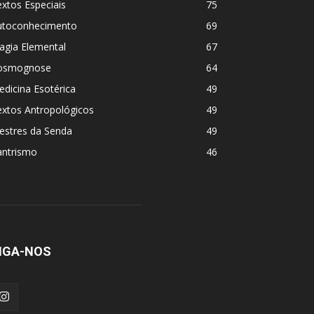
xtos Especiais
75
utoconhecimento
69
agia Elemental
67
osmognose
64
dicina Esotérica
49
extos Antropológicos
49
estres da Senda
49
antrismo
46
IGA-NOS