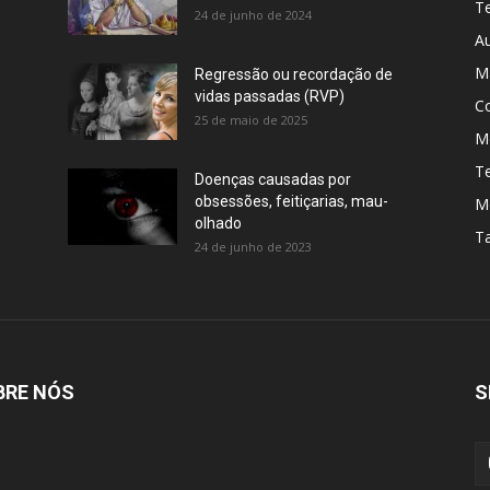
Te
24 de junho de 2024
A
M
Regressão ou recordação de
vidas passadas (RVP)
C
25 de maio de 2025
Me
T
Doenças causadas por
obsessões, feitiçarias, mau-
M
olhado
T
24 de junho de 2023
BRE NÓS
S