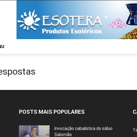
NU
espostas
POSTS MAIS POPULARES
C
Invocação cabalística do sábio
T
Salomão