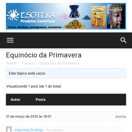
Equinócio da Primavera
Home
›
Fóruns
›
Equinócio da Primavera
Este tópico está vazio.
Visualizando 1 post (de 1 do total)
Autor
Posts
21 de março de 2010 às 19:01
#29764
imported_Rodrigo
Participante