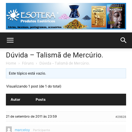
Dúvida – Talismã de Mercúrio.
Home
›
Fóruns
›
Dúvida – Talismã de Mercúrio.
Este tópico está vazio.
Visualizando 1 post (de 1 do total)
Autor
Posts
21 de setembro de 2011 às 23:59
#29828
marceloy
Participante