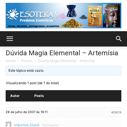
Dúvida Magia Elemental – Artemísia
Home
›
Fóruns
›
Dúvida Magia Elemental – Artemísia
Este tópico está vazio.
Visualizando 1 post (de 1 do total)
Autor
Posts
28 de julho de 2007 às 19:11
#29219
imported_Skank
Participante