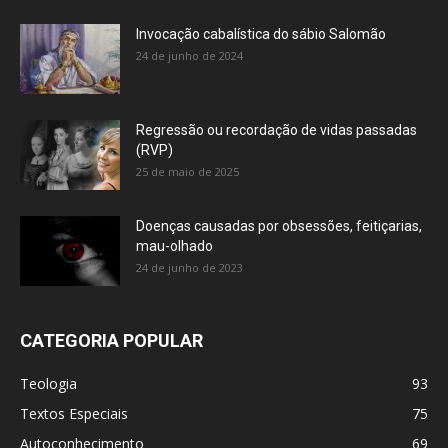
Invocação cabalística do sábio Salomão
24 de junho de 2024
Regressão ou recordação de vidas passadas
(RVP)
25 de maio de 2025
Doenças causadas por obsessões, feitiçarias,
mau-olhado
24 de junho de 2023
CATEGORIA POPULAR
Teologia
93
Textos Especiais
75
Autoconhecimento
69