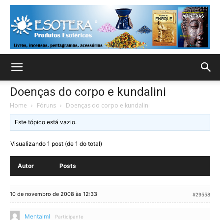
Doenças do corpo e kundalini
Home
›
Fóruns
›
Doenças do corpo e kundalini
Este tópico está vazio.
Visualizando 1 post (de 1 do total)
Autor
Posts
10 de novembro de 2008 às 12:33
#29558
Mentalml
Participante