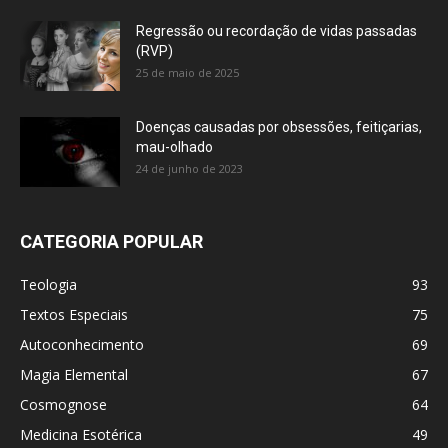
Regressão ou recordação de vidas passadas
(RVP)
25 de maio de 2025
Doenças causadas por obsessões, feitiçarias,
mau-olhado
24 de junho de 2023
CATEGORIA POPULAR
Teologia
93
Textos Especiais
75
Autoconhecimento
69
Magia Elemental
67
Cosmognose
64
Medicina Esotérica
49