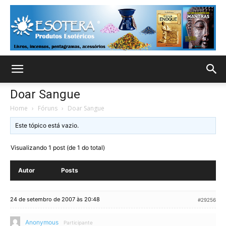
Doar Sangue
Home
›
Fóruns
›
Doar Sangue
Este tópico está vazio.
Visualizando 1 post (de 1 do total)
Autor
Posts
24 de setembro de 2007 às 20:48
#29256
Anonymous
Participante