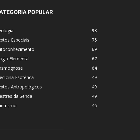
ATEGORIA POPULAR
eologia
93
xtos Especiais
75
utoconhecimento
69
agia Elemental
67
osmognose
64
dicina Esotérica
49
extos Antropológicos
49
estres da Senda
49
antrismo
46