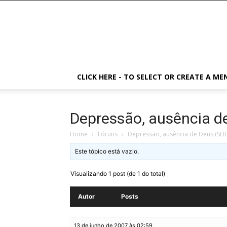
CLICK HERE - TO SELECT OR CREATE A ME
Depressão, ausência de
Home
›
Fóruns
›
Depressão, ausência de Deus (SER)
Este tópico está vazio.
Visualizando 1 post (de 1 do total)
Autor
Posts
13 de junho de 2007 às 02:59