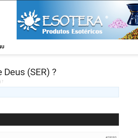
NU
 Deus (SER) ?
 ?
#29193