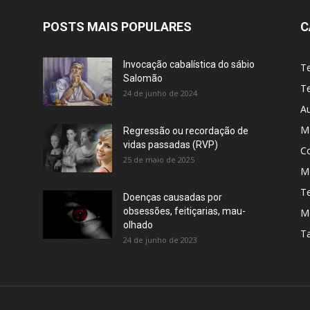
POSTS MAIS POPULARES
C
Invocação cabalística do sábio
T
Salomão
Te
24 de junho de 2024
A
M
Regressão ou recordação de
vidas passadas (RVP)
C
25 de maio de 2025
Me
T
Doenças causadas por
obsessões, feitiçarias, mau-
M
olhado
T
24 de junho de 2023