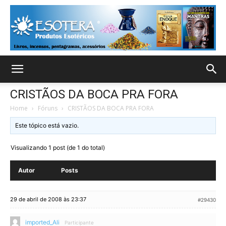
CRISTÃOS DA BOCA PRA FORA
Home
›
Fóruns
›
CRISTÃOS DA BOCA PRA FORA
Este tópico está vazio.
Visualizando 1 post (de 1 do total)
Autor
Posts
29 de abril de 2008 às 23:37
#29430
imported_Ali
Participante