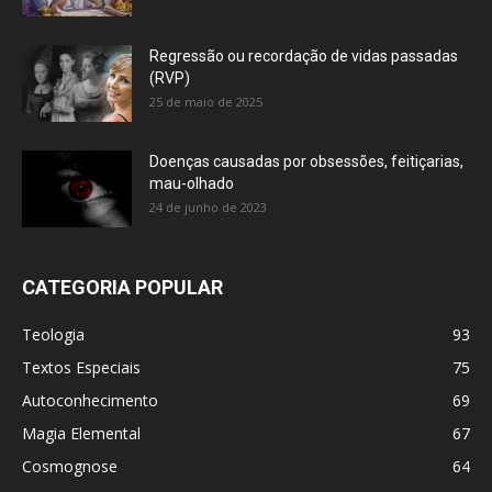
Regressão ou recordação de vidas passadas
(RVP)
25 de maio de 2025
Doenças causadas por obsessões, feitiçarias,
mau-olhado
24 de junho de 2023
CATEGORIA POPULAR
Teologia
93
Textos Especiais
75
Autoconhecimento
69
Magia Elemental
67
Cosmognose
64