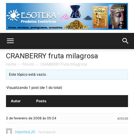
CRANBERRY fruta milagrosa
Home
›
Fóruns
›
CRANBERRY fruta milagrosa
Este tópico está vazio.
Visualizando 1 post (de 1 do total)
Autor
Posts
2 de fevereiro de 2008 às 05:24
#29339
imported_Ali
Participante