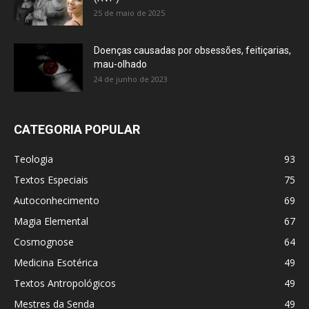
25 de maio de 2025
Doenças causadas por obsessões, feitiçarias,
mau-olhado
24 de junho de 2023
CATEGORIA POPULAR
Teologia
93
Textos Especiais
75
Autoconhecimento
69
Magia Elemental
67
Cosmognose
64
Medicina Esotérica
49
Textos Antropológicos
49
Mestres da Senda
49