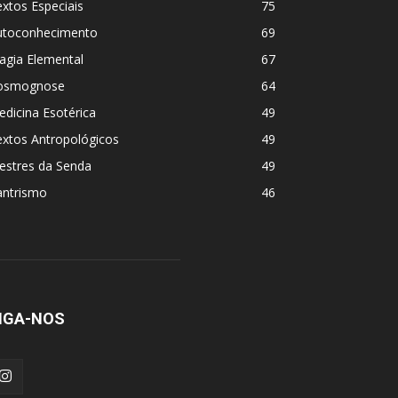
xtos Especiais
75
utoconhecimento
69
agia Elemental
67
osmognose
64
dicina Esotérica
49
extos Antropológicos
49
estres da Senda
49
antrismo
46
IGA-NOS