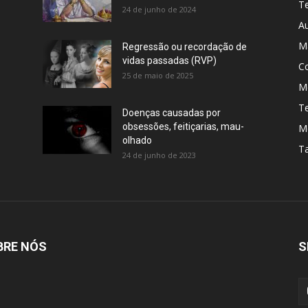
Te
24 de junho de 2024
A
M
Regressão ou recordação de
vidas passadas (RVP)
C
25 de maio de 2025
Me
T
Doenças causadas por
obsessões, feitiçarias, mau-
M
olhado
T
24 de junho de 2023
BRE NÓS
S