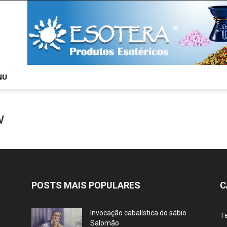
NU
w
POSTS MAIS POPULARES
C
Invocação cabalística do sábio
T
Salomão