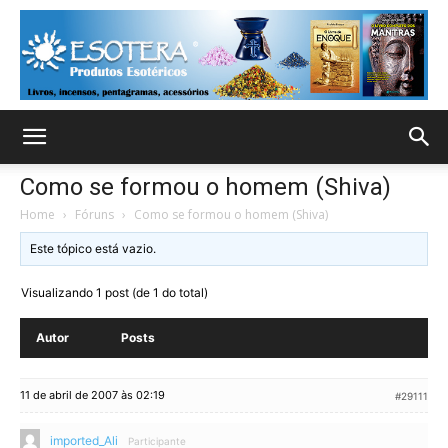
Como se formou o homem (Shiva)
Home
›
Fóruns
›
Como se formou o homem (Shiva)
Este tópico está vazio.
Visualizando 1 post (de 1 do total)
Autor
Posts
11 de abril de 2007 às 02:19
#29111
imported_Ali
Participante