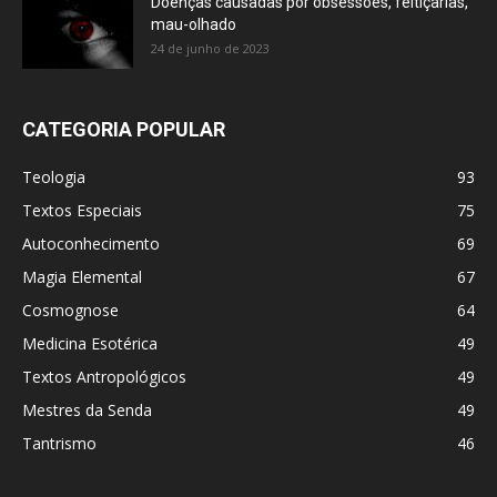
Doenças causadas por obsessões, feitiçarias,
mau-olhado
24 de junho de 2023
CATEGORIA POPULAR
Teologia
93
Textos Especiais
75
Autoconhecimento
69
Magia Elemental
67
Cosmognose
64
Medicina Esotérica
49
Textos Antropológicos
49
Mestres da Senda
49
Tantrismo
46