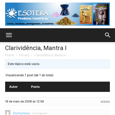
Clarividência, Mantra I
Home
›
Fóruns
›
Clarividência, Mantra I
Este tópico está vazio.
Visualizando 1 post (de 1 do total)
Autor
Posts
16 de maio de 2008 às 12:58
#29455
Anonymous
Participante