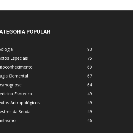
ATEGORIA POPULAR
eologia
93
xtos Especiais
75
utoconhecimento
69
agia Elemental
67
osmognose
64
dicina Esotérica
49
extos Antropológicos
49
estres da Senda
49
antrismo
46