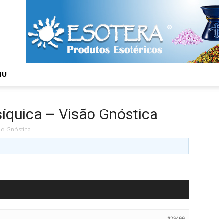
NU
íquica – Visão Gnóstica
ão Gnóstica
#29499