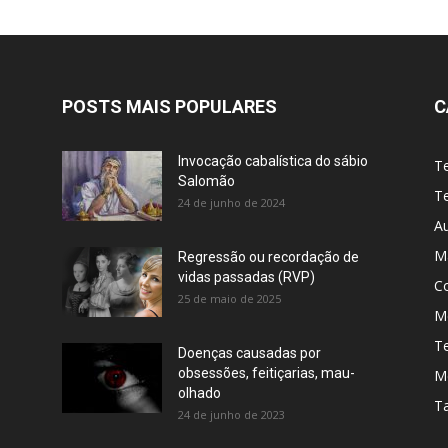
POSTS MAIS POPULARES
C
Invocação cabalística do sábio
T
Salomão
Te
24 de junho de 2024
A
M
Regressão ou recordação de
vidas passadas (RVP)
C
25 de maio de 2025
Me
T
Doenças causadas por
obsessões, feitiçarias, mau-
M
olhado
T
24 de junho de 2023