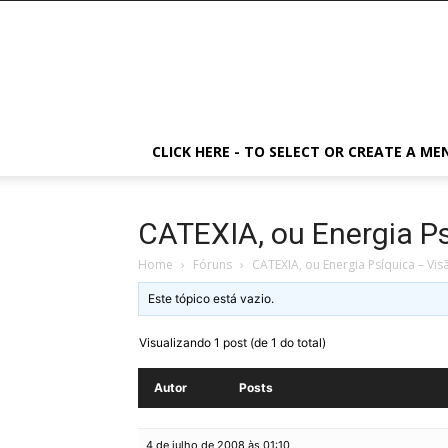
CLICK HERE - TO SELECT OR CREATE A ME
CATEXIA, ou Energia Ps
Home
›
Fóruns
›
CATEXIA, ou Energia Psíquica – Vis
Este tópico está vazio.
Visualizando 1 post (de 1 do total)
Autor
Posts
4 de julho de 2008 às 01:10