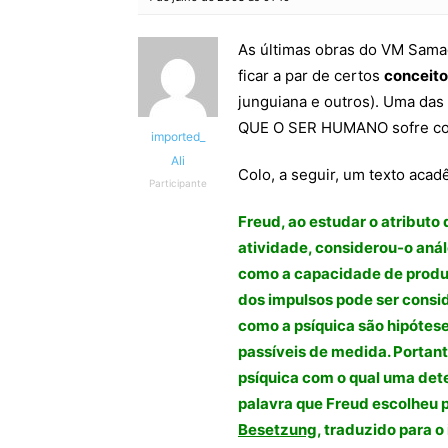
As últimas obras do VM Sama
ficar a par de certos
conceito
junguiana e outros). Uma das
QUE O SER HUMANO sofre cont
imported_
Ali
Colo, a seguir, um texto acad
Participante
Freud, ao estudar o atributo
atividade, considerou-o anál
como a capacidade de produz
dos impulsos pode ser consid
como a psíquica são hipótese
passíveis de medida. Portan
psíquica com o qual uma det
palavra que Freud escolheu 
Besetzung
, traduzido para o