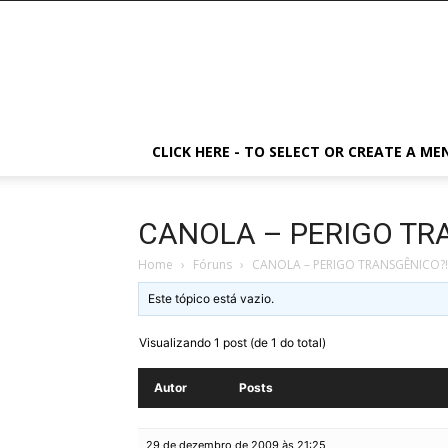
CLICK HERE - TO SELECT OR CREATE A ME
CANOLA – PERIGO TR
Home
›
Fóruns
›
CANOLA – PERIGO TRANSGÊNICO?!
Este tópico está vazio.
Visualizando 1 post (de 1 do total)
Autor
Posts
29 de dezembro de 2009 às 21:25