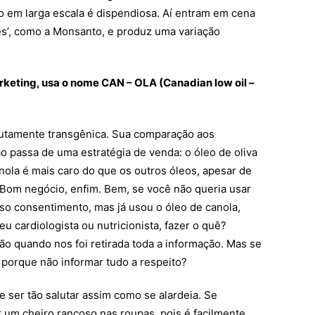
 em larga escala é dispendiosa. Aí entram em cena
s’, como a Monsanto, e produz uma variação
rketing, usa o nome CAN – OLA (Canadian low oil –
utamente transgênica. Sua comparação aos
ão passa de uma estratégia de venda: o óleo de oliva
nola é mais caro do que os outros óleos, apesar de
 Bom negócio, enfim. Bem, se você não queria usar
o consentimento, mas já usou o óleo de canola,
u cardiologista ou nutricionista, fazer o quê?
ão quando nos foi retirada toda a informação. Mas se
 porque não informar tudo a respeito?
e ser tão salutar assim como se alardeia. Se
um cheiro rançoso nas roupas, pois é facilmente