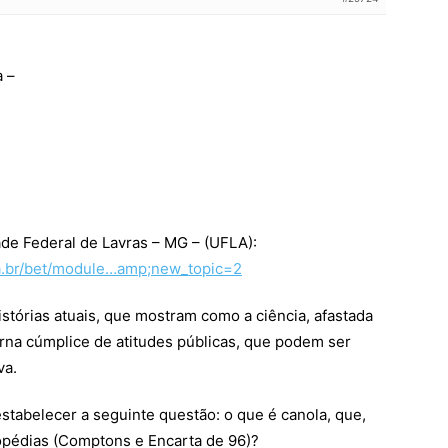
 –
ade Federal de Lavras – MG – (UFLA):
la.br/bet/module…amp;new_topic=2
stórias atuais, que mostram como a ciência, afastada
na cúmplice de atitudes públicas, que podem ser
va.
estabelecer a seguinte questão: o que é canola, que,
lopédias (Comptons e Encarta de 96)?