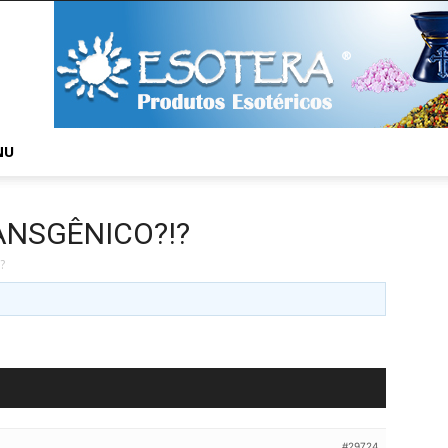
NU
ANSGÊNICO?!?
?
#29724