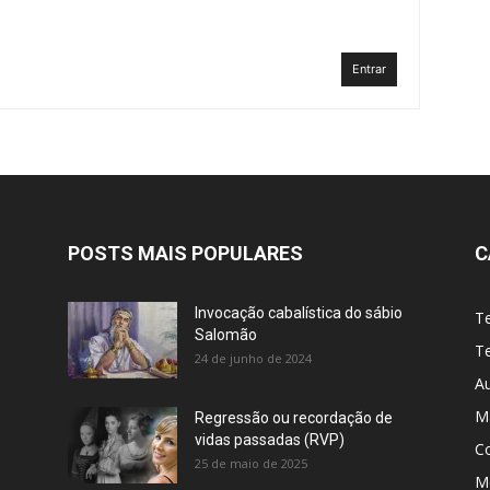
Entrar
POSTS MAIS POPULARES
C
Invocação cabalística do sábio
T
Salomão
Te
24 de junho de 2024
A
M
Regressão ou recordação de
vidas passadas (RVP)
C
25 de maio de 2025
Me