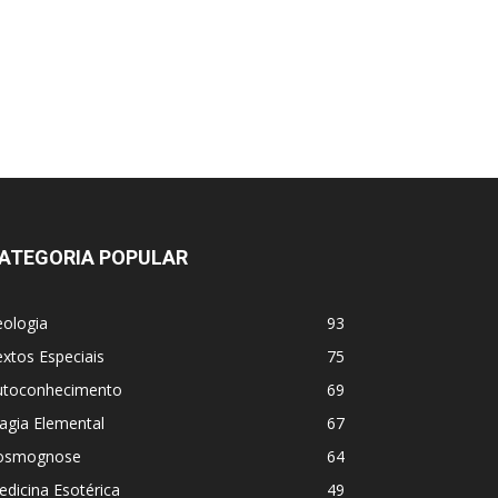
ATEGORIA POPULAR
eologia
93
xtos Especiais
75
utoconhecimento
69
agia Elemental
67
osmognose
64
dicina Esotérica
49