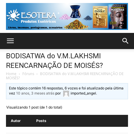
BODISATWA do V.M.LAKHSMI
REENCARNAÇÃO DE MOISÉS?
Home
›
Fóruns
›
BODISATWA do V.M.LAKHSMI REENCARNAÇÃO DE
MOISÉS?
Este tópico contém 16 respostas, 6 vozes e foi atualizado pela última
vez
10 anos, 3 meses atrás
por
imported_angel
.
Visualizando 1 post (de 1 do total)
Autor
Posts