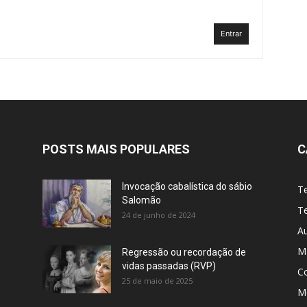
Entrar
POSTS MAIS POPULARES
C
Invocação cabalística do sábio
T
Salomão
Te
24 de junho de 2024
A
M
Regressão ou recordação de
vidas passadas (RVP)
C
25 de maio de 2025
Me