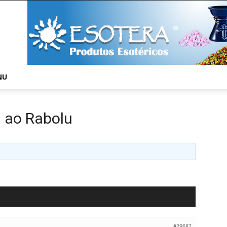
NU
 ao Rabolu
#29687