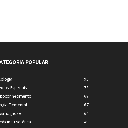
ATEGORIA POPULAR
eologia
93
xtos Especiais
75
utoconhecimento
69
agia Elemental
67
osmognose
64
dicina Esotérica
49