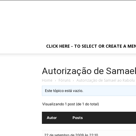
CLICK HERE - TO SELECT OR CREATE A ME
Autorização de Samael
Home
›
Fóruns
›
Autorização de Samael ao Rabolu
Este tópico está vazio.
Visualizando 1 post (de 1 do total)
Autor
Posts
22 de setembro de 2009 às 22:10