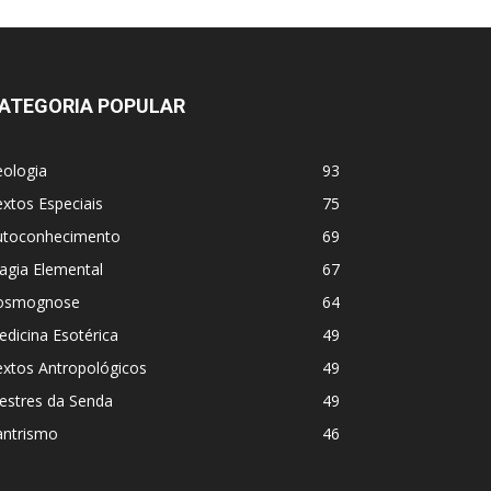
ATEGORIA POPULAR
eologia
93
xtos Especiais
75
utoconhecimento
69
agia Elemental
67
osmognose
64
dicina Esotérica
49
extos Antropológicos
49
estres da Senda
49
antrismo
46