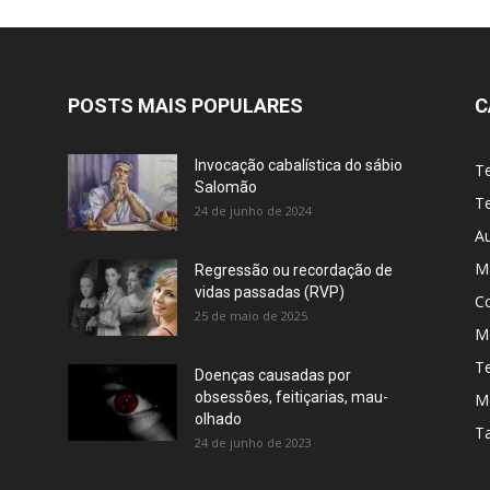
POSTS MAIS POPULARES
C
Invocação cabalística do sábio
T
Salomão
Te
24 de junho de 2024
A
M
Regressão ou recordação de
vidas passadas (RVP)
C
25 de maio de 2025
Me
T
Doenças causadas por
obsessões, feitiçarias, mau-
M
olhado
T
24 de junho de 2023