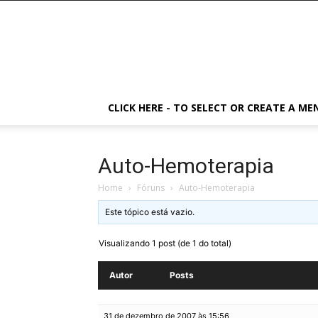
CLICK HERE - TO SELECT OR CREATE A ME
Auto-Hemoterapia
Home
›
Fóruns
›
Auto-Hemoterapia
Este tópico está vazio.
Visualizando 1 post (de 1 do total)
Autor
Posts
31 de dezembro de 2007 às 15:56