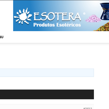
NU
#29313