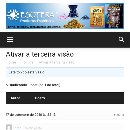
Ativar a terceira visão
Home
›
Fóruns
›
Ativar a terceira visão
Este tópico está vazio.
Visualizando 1 post (de 1 do total)
Autor
Posts
17 de setembro de 2010 às 22:13
#29784
estel
Participante