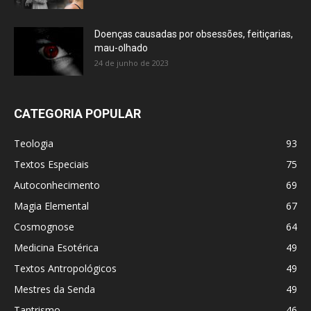
Doenças causadas por obsessões, feitiçarias,
mau-olhado
24 de junho de 2023
CATEGORIA POPULAR
Teologia
93
Textos Especiais
75
Autoconhecimento
69
Magia Elemental
67
Cosmognose
64
Medicina Esotérica
49
Textos Antropológicos
49
Mestres da Senda
49
Tantrismo
46